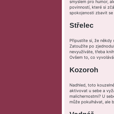
smyslem pro humor, ale
povinností, které si zč
spokojenosti zbavit se 
Střelec
Připustíte si, že někdy 
Zatoužíte po zjednoduše
nevyužíváte, třeba kni
Ovšem to, co vyvolává 
Kozoroh
Nadhled, toto kouzelné
aktivovat u sebe a vyž
malichernostmi? U sebe
může pokulhávat, ale bu