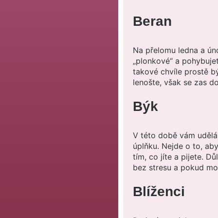
Beran
Na přelomu ledna a ún
„plonkové“ a pohybujet
takové chvíle prostě býv
lenošte, však se zas d
Býk
V této době vám udělá
úplňku. Nejde o to, aby
tím, co jíte a pijete. D
bez stresu a pokud mož
Blíženci