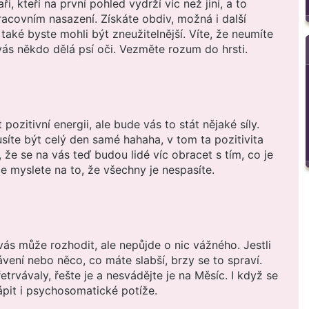
i, kteří na první pohled vydrží víc než jiní, a to
acovním nasazení. Získáte obdiv, možná i další
také byste mohli být zneužitelnější. Víte, že neumíte
vás někdo dělá psí oči. Vezměte rozum do hrsti.
pozitivní energii, ale bude vás to stát nějaké síly.
íte být celý den samé hahaha, v tom ta pozitivita
m, že se na vás teď budou lidé víc obracet s tím, co je
ale myslete na to, že všechny je nespasíte.
vás může rozhodit, ale nepůjde o nic vážného. Jestli
ávení nebo něco, co máte slabší, brzy se to spraví.
rvávaly, řešte je a nesvádějte je na Měsíc. I když se
pit i psychosomatické potíže.