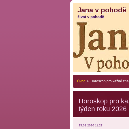
Jana v pohodě
Jana v pohodě
život v pohodě
život v pohodě
Úvod
Horoskop pro každé znam
Horoskop pro ka
týden roku 2026 
25.01.2026 11:27