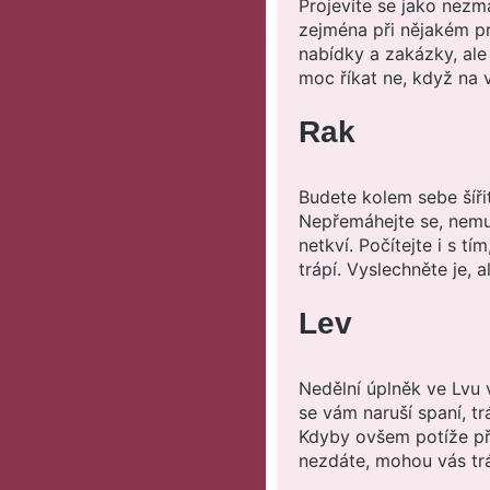
Projevíte se jako nezmař
zejména při nějakém pr
nabídky a zakázky, ale 
moc říkat ne, když na 
Rak
Budete kolem sebe šířit 
Nepřemáhejte se, nemus
netkví. Počítejte i s tí
trápí. Vyslechněte je, 
Lev
Nedělní úplněk ve Lvu 
se vám naruší spaní, tr
Kdyby ovšem potíže přet
nezdáte, mohou vás trá