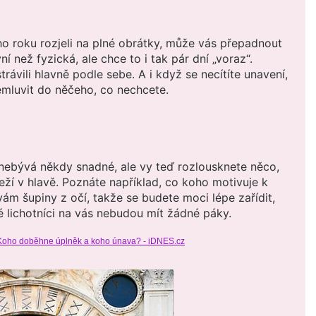
o roku rozjeli na plné obrátky, může vás přepadnout
í než fyzická, ale chce to i tak pár dní „voraz“.
trávili hlavně podle sebe. A i když se necítíte unavení,
emluvit do něčeho, co nechcete.
nebývá někdy snadné, ale vy teď rozlousknete něco,
eží v hlavě. Poznáte například, co koho motivuje k
vám šupiny z očí, takže se budete moci lépe zařídit,
ké lichotníci na vás nebudou mít žádné páky.
 Koho doběhne úplněk a koho únava? - iDNES.cz