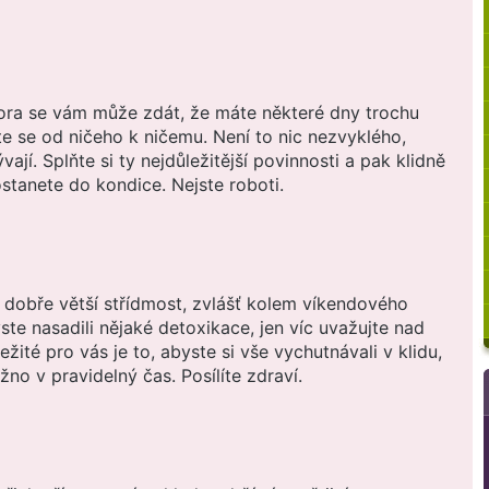
ora se vám může zdát, že máte některé dny trochu
e se od ničeho k ničemu. Není to nic nezvyklého,
ají. Splňte si ty nejdůležitější povinnosti a pak klidně
ostanete do kondice. Nejste roboti.
 dobře větší střídmost, zvlášť kolem víkendového
ste nasadili nějaké detoxikace, jen víc uvažujte nad
ůležité pro vás je to, abyste si vše vychutnávali v klidu,
no v pravidelný čas. Posílíte zdraví.