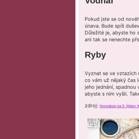
Vodnář
Pokud jste se od novéh
únava. Bude spíš duševn
Důležité je, abyste ho s
ani tak se nenechte př
Ryby
Vyznat se ve vztazích 
co vám už nějaký čas l
jeho jednání, spadnou 
abyste s ním vyšli. Ta
zdroj:
Horoskop na 5. týden: