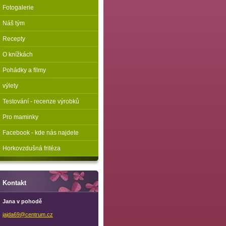
Fotogalerie
Náš tým
Recepty
O knížkách
Pohádky a filmy
výlety
Testování - recenze výrobků
Pro maminky
Facebook - kde nás najdete
Horkovzdušná fritéza
Kontakt
Jana v pohodě
jajda69@
centrum.
cz