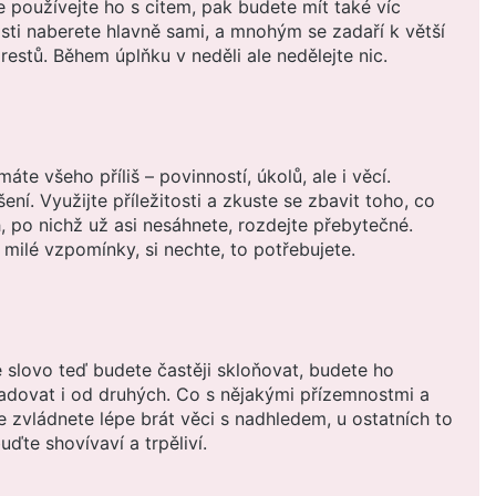
 používejte ho s citem, pak budete mít také víc
ásti naberete hlavně sami, a mnohým se zadaří k větší
restů. Během úplňku v neděli ale nedělejte nic.
máte všeho příliš – povinností, úkolů, ale i věcí.
ní. Využijte příležitosti a zkuste se zbavit toho, co
h, po nichž už asi nesáhnete, rozdejte přebytečné.
milé vzpomínky, si nechte, to potřebujete.
 slovo teď budete častěji skloňovat, budete ho
adovat i od druhých. Co s nějakými přízemnostmi a
 zvládnete lépe brát věci s nadhledem, u ostatních to
ďte shovívaví a trpěliví.