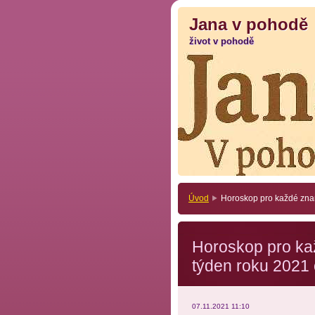
Jana v pohodě
Jana v pohodě
život v pohodě
život v pohodě
Úvod
Horoskop pro každé znam
Horoskop pro ka
týden roku 2021 
07.11.2021 11:10