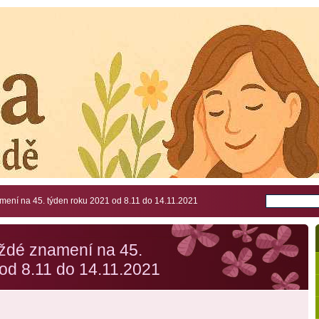
ení na 45. týden roku 2021 od 8.11 do 14.11.2021
ždé znamení na 45.
od 8.11 do 14.11.2021