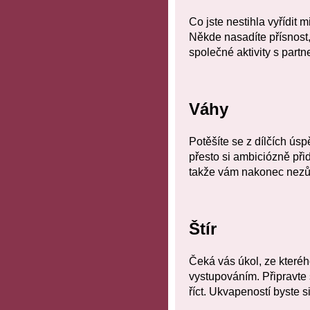
Co jste nestihla vyřídit
Někde nasadíte přísnost, 
společné aktivity s partn
Váhy
Potěšíte se z dílčích úsp
přesto si ambiciózně přid
takže vám nakonec nezůs
Štír
Čeká vás úkol, ze kteréh
vystupováním. Připravte
říct. Ukvapeností byste s