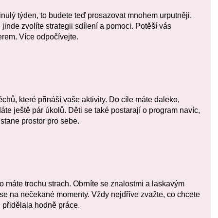
 minulý týden, to budete teď prosazovat mnohem urputněji.
jinde zvolíte strategii sdílení a pomoci. Potěší vás
erem. Více odpočívejte.
ěchů, které přináší vaše aktivity. Do cíle máte daleko,
áte ještě pár úkolů. Děti se také postarají o program navíc,
tane prostor pro sebe.
o máte trochu strach. Obrníte se znalostmi a laskavým
 se na nečekané momenty. Vždy nejdříve zvažte, co chcete
i přidělala hodně práce.