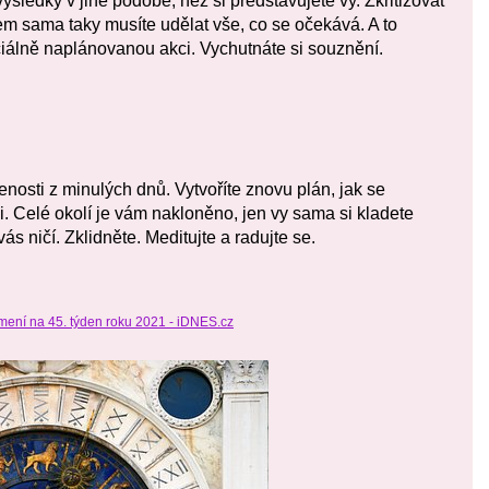
sledky v jiné podobě, než si představujete vy. Zkritizovat
m sama taky musíte udělat vše, co se očekává. A to
ciálně naplánovanou akci. Vychutnáte si souznění.
nosti z minulých dnů. Vytvoříte znovu plán, jak se
i. Celé okolí je vám nakloněno, jen vy sama si kladete
ás ničí. Zklidněte. Meditujte a radujte se.
ení na 45. týden roku 2021 - iDNES.cz