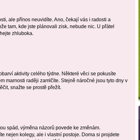
ti, ale přínos neuvidíte. Ano, čekají vás i radosti a
že tam, kde jste plánovali zisk, nebude nic. U přátel
hejte zhluboka.
rví aktivity celého týdne. Některé věci se pokusíte
tem marnosti raději zamlčíte. Stejně náročné jsou tyto dny v
it, snažte se prostě přežít.
anou spád, výměna názorů povede ke změnám.
e nejen kolegy, ale i vlastní postoje. Doma si projdete