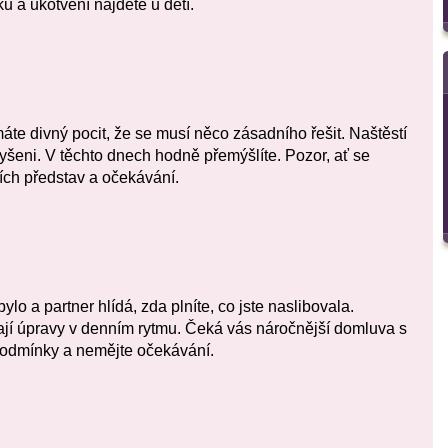
u a ukotvení najdete u dětí.
áte divný pocit, že se musí něco zásadního řešit. Naštěstí
yšeni. V těchto dnech hodně přemýšlíte. Pozor, ať se
ních představ a očekávání.
o a partner hlídá, zda plníte, co jste naslibovala.
ají úpravy v denním rytmu. Čeká vás náročnější domluva s
podmínky a nemějte očekávání.