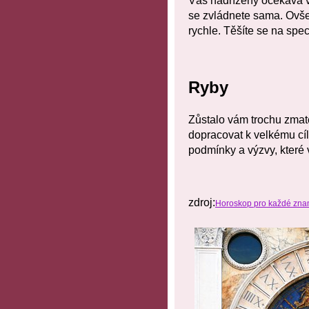
Váš nadřízený očekává vý
se zvládnete sama. Ovše
rychle. Těšíte se na spe
Ryby
Zůstalo vám trochu zmate
dopracovat k velkému cíl
podmínky a výzvy, které v
zdroj:
Horoskop pro každé znam