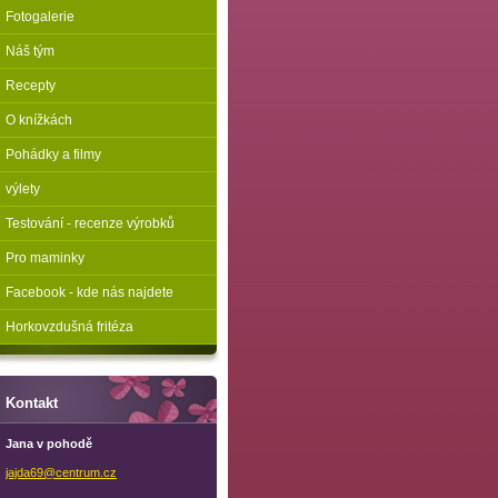
Fotogalerie
Náš tým
Recepty
O knížkách
Pohádky a filmy
výlety
Testování - recenze výrobků
Pro maminky
Facebook - kde nás najdete
Horkovzdušná fritéza
Kontakt
Jana v pohodě
jajda69@
centrum.
cz