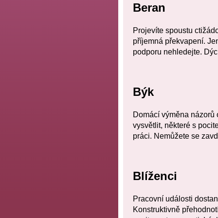
Beran
Projevíte spoustu ctižádos
příjemná překvapení. Jen
podporu nehledejte. Dýc
Býk
Domácí výměna názorů oba
vysvětlit, některé s poci
práci. Nemůžete se zavděč
Blíženci
Pracovní události dost
Konstruktivně přehodnotít