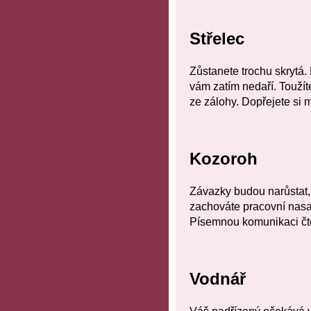
Střelec
Zůstanete trochu skrytá.
vám zatím nedaří. Toužíte
ze zálohy. Dopřejete si 
Kozoroh
Závazky budou narůstat,
zachováte pracovní nasaz
Písemnou komunikaci čt
Vodnář