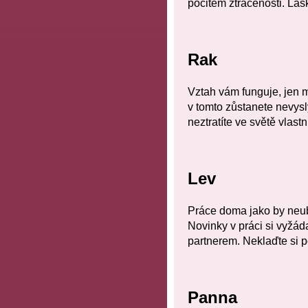
pocitem ztracenosti. Lásk
Rak
Vztah vám funguje, jen m
v tomto zůstanete nevysl
neztratíte ve světě vlast
Lev
Práce doma jako by neubyl
Novinky v práci si vyžád
partnerem. Neklaďte si 
Panna