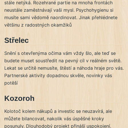
stále netýká. Rozehrané partie na mnoha frontách
neustále zaměstnávají vaši mysl. Psychohygienu si
musíte sami vědomě naordinovat. Jinak přehlédnete
většinu z radostných okamžiků
Střelec
Snění s otevřenýma očima vám vždy šlo, ale teď se
budete muset soustředit na pevný cíl v reálném světě.
Lekat se určitě nemusíte, štěstí a náhoda hraje pro vás.
Partnerské aktivity dopadnou skvěle, novinky vás
potěší
Kozoroh
Kolotoč kolem nákupů a investic se neuzavírá, ale
můžete bilancovat, nakolik vás úspěšné kroky
posunuly. Dlouhodobý projekt přináší uspokojení.