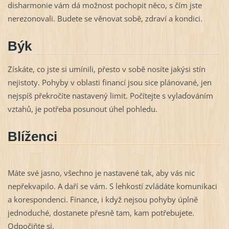
disharmonie vám dá možnost pochopit něco, s čím jste
nerezonovali. Budete se věnovat sobě, zdraví a kondici.
Býk
Získáte, co jste si umínili, přesto v sobě nosíte jakýsi stín
nejistoty. Pohyby v oblasti financí jsou sice plánované, jen
nejspíš překročíte nastavený limit. Počítejte s vylaďováním
vztahů, je potřeba posunout úhel pohledu.
Blíženci
Máte své jasno, všechno je nastavené tak, aby vás nic
nepřekvapilo. A daří se vám. S lehkostí zvládáte komunikaci
a korespondenci. Finance, i když nejsou pohyby úplně
jednoduché, dostanete přesně tam, kam potřebujete.
Odpočiňte si.