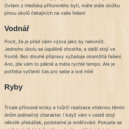
Ovšem z hlediska přítomného bytí, máte stále složku
plnou úkolů čekajících na vaše řešení
Vodnář
Pocit, že je před vámi výzva jako by nekončil.
Jednoho úkolu se úspěšně zhostíte, a další stojí ve
frontě. Bez dlouhé přípravy vyžaduje okamžitá řešení.
Ano, jde vám to pěkně a máte rychlé tempo. Ale je
potřeba vyčlenit čas pro sebe a své milé
Ryby
Trvale přínosné kroky a tvůrčí realizace vtisknou těmto
dnům jedinečný charakter. I když vám v cestě stojí
několik překážek, podstatné je směřování. Pokuste se