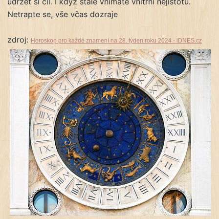
udržet si cíl. I když stále vnímáte vnitřní nejistotu.
Netrapte se, vše včas dozraje
zdroj:
Horoskop pro každé znamení na 28. týden roku 2024 - iDNES.cz