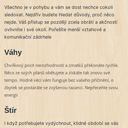
Všechno je v pohybu a vám se dost nechce cokoli
sledovat. Nejdřív budete hledat důvody, proč něco
nejde. Váš přístup se později zcela obrátí a akčností
ovlivníte i své okolí. Pořešíte menší vztahové a
komunikační zádrhele
Váhy
Chvilkový pocit nerozhodnosti a zmatků překonáte rychle.
Něco ze svých plánů obětujete a získáte tak znovu své
tempo. Hodně věcí vám funguje bez vašeho přičinění, o
zbytek se postaráte se zvýšenou razancí. Nepřeceňte svou
energii
Štír
I když potřebujete vydýchnout, klidné období se vás