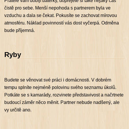
Přátelé vám dobíjí baterky, dopřejete si také nějaký čas
čistě pro sebe. Menší nepohoda s partnerem byla ve
vzduchu a dala se čekat. Pokusíte se zachovat mírovou
atmosféru. Náklad povinností vás dost vyčerpá. Odměna
bude příjemná.
Ryby
Budete se věnovat své práci i domácnosti. V dobrém
tempu splníte nejméně polovinu svého seznamu úkolů.
Potkáte se s kamarády, rozvinete představivost a načrtnete
budoucí záměr něco měnit. Partner nebude nadšený, ale
vy určitě ano.