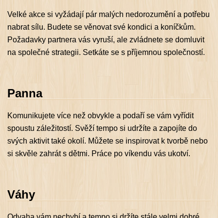
Velké akce si vyžádají pár malých nedorozumění a potřebu
nabrat sílu. Budete se věnovat své kondici a koníčkům.
Požadavky partnera vás vyruší, ale zvládnete se domluvit
na společné strategii. Setkáte se s příjemnou společností.
Panna
Komunikujete více než obvykle a podaří se vám vyřídit
spoustu záležitostí. Svěží tempo si udržíte a zapojíte do
svých aktivit také okolí. Můžete se inspirovat k tvorbě nebo
si skvěle zahrát s dětmi. Práce po víkendu vás ukotví.
Váhy
Odvaha vám nechybí a tempo si držíte stále velmi dobré.