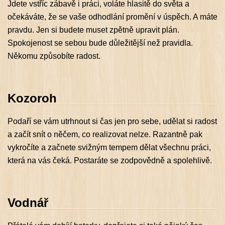
Jdete vstříc zábavě i práci, voláte hlasitě do světa a
očekáváte, že se vaše odhodlání promění v úspěch. A máte
pravdu. Jen si budete muset zpětně upravit plán.
Spokojenost se sebou bude důležitější než pravidla.
Někomu způsobíte radost.
Kozoroh
Podaří se vám utrhnout si čas jen pro sebe, udělat si radost
a začít snít o něčem, co realizovat nelze. Razantně pak
vykročíte a začnete svižným tempem dělat všechnu práci,
která na vás čeká. Postaráte se zodpovědně a spolehlivě.
Vodnář