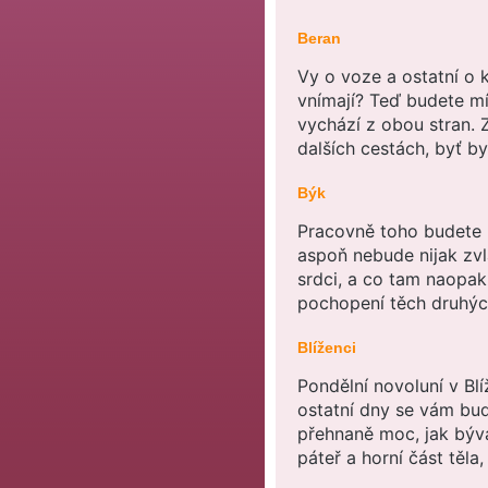
Beran
Vy o voze a ostatní o k
vnímají? Teď budete mí
vychází z obou stran.
dalších cestách, byť by
Býk
Pracovně toho budete m
aspoň nebude nijak zvlá
srdci, a co tam naopak
pochopení těch druhých,
Blíženci
Pondělní novoluní v Blí
ostatní dny se vám bud
přehnaně moc, jak bývá
páteř a horní část těla