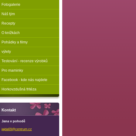
Fotogalerie
Náš tým
Recepty
O knížkách
Pohádky a filmy
výlety
Testování - recenze výrobků
Pro maminky
Facebook - kde nás najdete
Horkovzdušná fritéza
Kontakt
Jana v pohodě
jajda69@
centrum.
cz