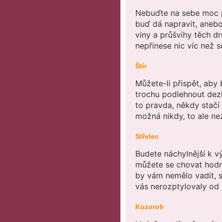
Nebuďte na sebe moc pří
buď dá napravit, anebo
viny a průšvihy těch d
nepřinese nic víc než se
Štír
Můžete-li přispět, aby 
trochu podlehnout dezi
to pravda, někdy stačí
možná nikdy, to ale ne
Střelec
Budete náchylnější k v
můžete se chovat hodně
by vám nemělo vadit, s
vás nerozptylovaly od 
Kozoroh