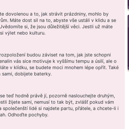
te dovolenou a to, jak strávit prázdniny, mohlo by
m. Máte dost sil na to, abyste vše ustáli v klidu a se
Uvědomíte si, že jsou důležitější věci. Jestli už máte
i výlet nebo kulturu.
ozpoložení budou záviset na tom, jak jste schopni
renalin vás sice motivuje k vyššímu tempu a úsilí, ale o
ěláte v klídku, se budete moci mnohem lépe opřít. Také
 sami, dobijete baterky.
e se teď hodně právě jí, pozorně naslouchejte druhým,
estli žijete sami, nemusí to tak být, zvlášť pokud vám
 společenští lidé si najdete partu, přátele, a chcete-li i
ztah. Odhoďte pochyby.