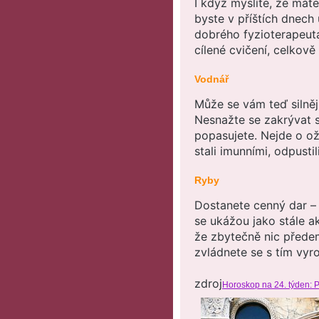
I když myslíte, že mát
byste v příštích dnech 
dobrého fyzioterapeuta
cílené cvičení, celkově
Vodnář
Může se vám teď silněj
Nesnažte se zakrývat si
popasujete. Nejde o ož
stali imunními, odpustil
Ryby
Dostanete cenný dar – n
se ukážou jako stále ak
že zbytečně nic předem 
zvládnete se s tím vyro
zdroj
Horoskop na 24. týden: P