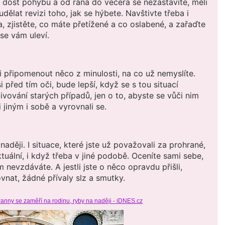
e dost pohybu a od rána do večera se nezastavíte, měli
udělat revizi toho, jak se hýbete. Navštivte třeba i
, zjistěte, co máte přetížené a co oslabené, a zařaďte
 se vám uleví.
i připomenout něco z minulosti, na co už nemyslíte.
 před tím oči, bude lepší, když se s tou situací
ivování starých případů, jen o to, abyste se vůči nim
i jiným i sobě a vyrovnali se.
aději. I situace, které jste už považovali za prohrané,
tuální, i když třeba v jiné podobě. Oceníte sami sebe,
nevzdáváte. A jestli jste o něco opravdu přišli,
vnat, žádné přívaly slz a smutky.
anny se zaměří na rodinu, ryby na naději - iDNES.cz