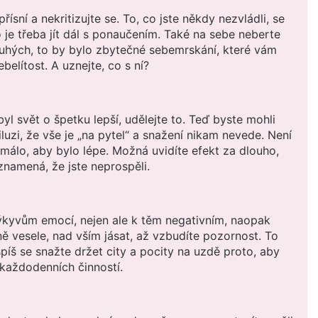
sní a nekritizujte se. To, co jste někdy nezvládli, se
 je třeba jít dál s ponaučením. Také na sebe neberte
ruhých, to by bylo zbytečné sebemrskání, které vám
belítost. A uznejte, co s ní?
byl svět o špetku lepší, udělejte to. Teď byste mohli
luzi, že vše je „na pytel“ a snažení nikam nevede. Není
 málo, aby bylo lépe. Možná uvidíte efekt za dlouho,
znamená, že jste neprospěli.
ýkyvům emocí, nejen ale k těm negativním, naopak
 vesele, nad vším jásat, až vzbudíte pozornost. To
píš se snažte držet city a pocity na uzdě proto, aby
každodenních činností.