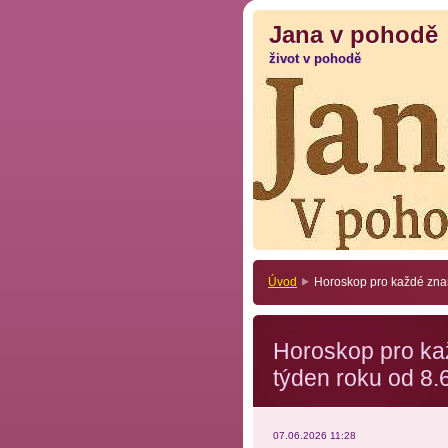
Jana v pohodě
Jana v pohodě
život v pohodě
život v pohodě
Úvod
Horoskop pro každé znam
Horoskop pro ka
týden roku od 8.
07.06.2026 11:28