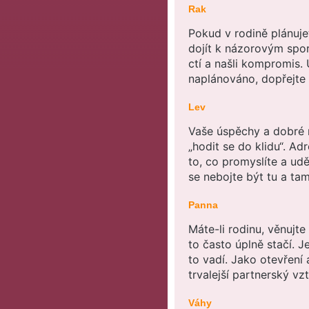
Rak
Pokud v rodině plánuje
dojít k názorovým sporů
ctí a našli kompromis. 
naplánováno, dopřejte s
Lev
Vaše úspěchy a dobré r
„hodit se do klidu“. Ad
to, co promyslíte a ud
se nebojte být tu a tam
Panna
Máte-li rodinu, věnujt
to často úplně stačí. J
to vadí. Jako otevření a
trvalejší partnerský v
Váhy