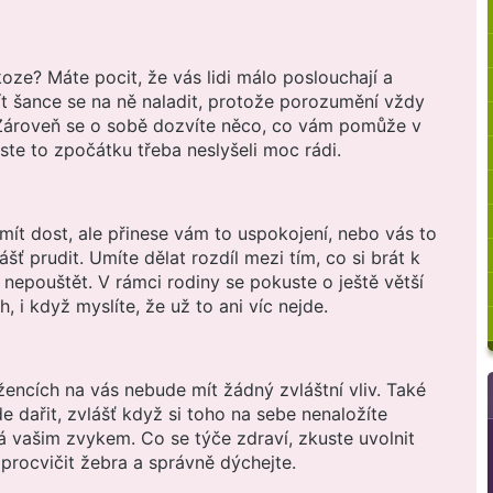
oze? Máte pocit, že vás lidi málo poslouchají a
t šance se na ně naladit, protože porozumění vždy
 Zároveň se o sobě dozvíte něco, co vám pomůže v
ste to zpočátku třeba neslyšeli moc rádi.
ít dost, ale přinese vám to uspokojení, nebo vás to
šť prudit. Umíte dělat rozdíl mezi tím, co si brát k
 nepouštět. V rámci rodiny se pokuste o ještě větší
 i když myslíte, že už to ani víc nejde.
žencích na vás nebude mít žádný zvláštní vliv. Také
e dařit, zvlášť když si toho na sebe nenaložíte
 vašim zvykem. Co se týče zdraví, zkuste uvolnit
, procvičit žebra a správně dýchejte.