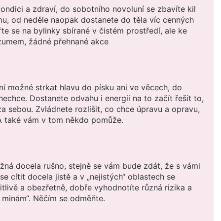
ondici a zdraví, do sobotního novoluní se zbavíte kil
mu, od neděle naopak dostanete do těla víc cenných
te se na bylinky sbírané v čistém prostředí, ale ke
ozumem, žádné přehnané akce
ní možné strkat hlavu do písku ani ve věcech, do
echce. Dostanete odvahu i energii na to začít řešit to,
za sebou. Zvládnete rozlišit, co chce úpravu a opravu,
A také vám v tom někdo pomůže.
žná docela rušno, stejně se vám bude zdát, že s vámi
 cítit docela jistě a v „nejistých“ oblastech se
tlivě a obezřetně, dobře vyhodnotíte různá rizika a
 minám“. Něčím se odměňte.