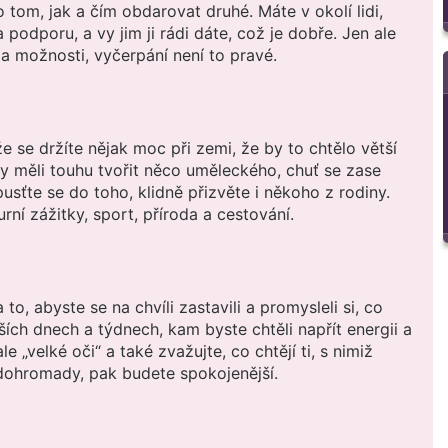
 tom, jak a čím obdarovat druhé. Máte v okolí lidi,
 podporu, a vy jim ji rádi dáte, což je dobře. Jen ale
 a možnosti, vyčerpání není to pravé.
e se držíte nějak moc při zemi, že by to chtělo větší
dy měli touhu tvořit něco uměleckého, chuť se zase
 pusťte se do toho, klidně přizvěte i někoho z rodiny.
urní zážitky, sport, příroda a cestování.
o, abyste se na chvíli zastavili a promysleli si, co
lších dnech a týdnech, kam byste chtěli napřít energii a
e „velké oči“ a také zvažujte, co chtějí ti, s nimiž
i dohromady, pak budete spokojenější.