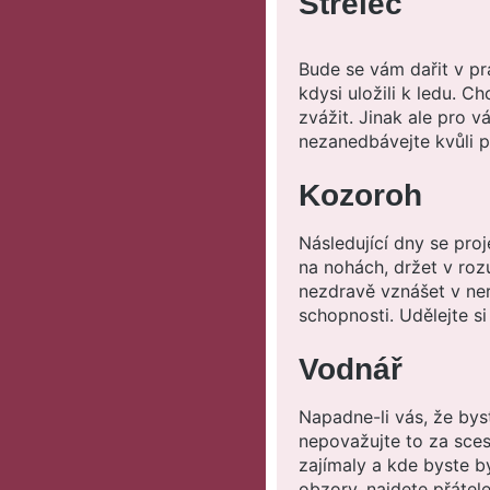
Střelec
Bude se vám dařit v pr
kdysi uložili k ledu. C
zvážit. Jinak ale pro v
nezanedbávejte kvůli pr
Kozoroh
Následující dny se pro
na nohách, držet v roz
nezdravě vznášet v ne
schopnosti. Udělejte si
Vodnář
Napadne-li vás, že byst
nepovažujte to za sces
zajímaly a kde byste by
obzory, najdete přátel