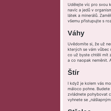
Udělejte víc pro svou k
navíc a jedů v organis
látek a minerálů. Zaměř
všemu přistupujte s r
Váhy
Uvědomíte si, že už ne
kterých se vám vůbec n
co už byste chtěli mít 
a co naopak neměnit. 
Štír
I když je kolem vás mo
máloco pohne. Budete se
zvládnete pohybovat ci
vyhnete se „nášlapným