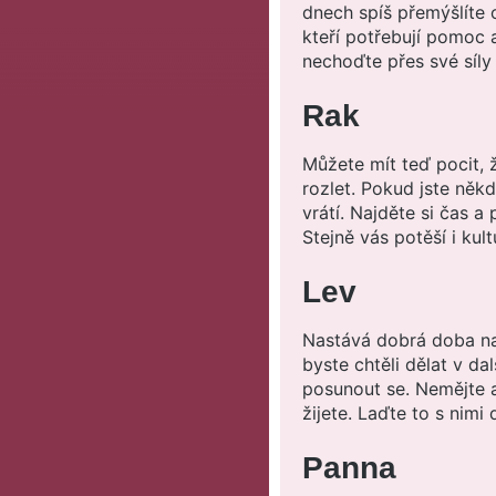
dnech spíš přemýšlíte o
kteří potřebují pomoc a
nechoďte přes své síly
Rak
Můžete mít teď pocit, ž
rozlet. Pokud jste něk
vrátí. Najděte si čas a
Stejně vás potěší i kult
Lev
Nastává dobrá doba na t
byste chtěli dělat v da
posunout se. Nemějte al
žijete. Laďte to s nim
Panna