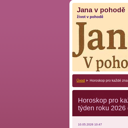
Jana v pohodě
Jana v pohodě
život v pohodě
život v pohodě
Úvod
Horoskop pro každé znam
Horoskop pro ka
týden roku 2026 
10.05.2026 10:47