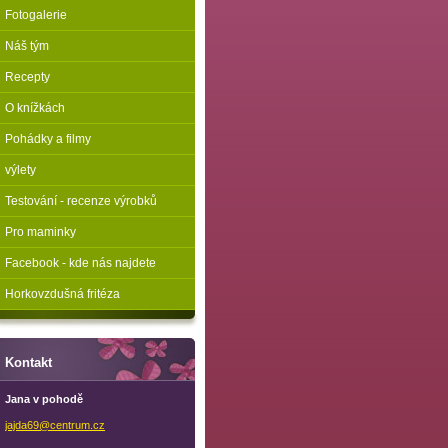
Fotogalerie
Náš tým
Recepty
O knížkách
Pohádky a filmy
výlety
Testování - recenze výrobků
Pro maminky
Facebook - kde nás najdete
Horkovzdušná fritéza
Kontakt
Jana v pohodě
jajda69@
centrum.
cz