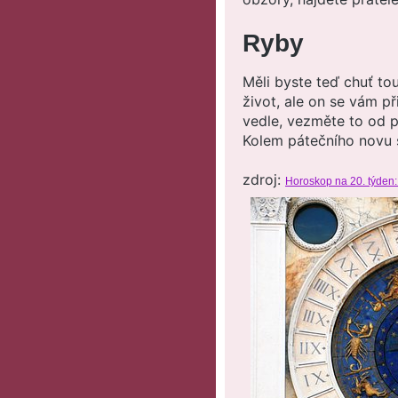
Ryby
Měli byste teď chuť tou
život, ale on se vám p
vedle, vezměte to od po
Kolem pátečního novu s
zdroj:
Horoskop na 20. týden: