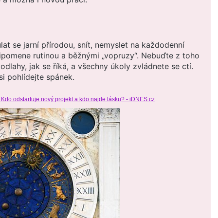
lat se jarní přírodou, snít, nemyslet na každodenní
řipomene rutinou a běžnými „vopruzy“. Nebuďte z toho
dlahy, jak se říká, a všechny úkoly zvládnete se ctí.
i pohlídejte spánek.
 Kdo odstartuje nový projekt a kdo najde lásku? - iDNES.cz