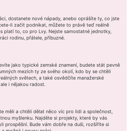
áci, dostanete nové nápady, anebo oprášíte ty, co jste
hcete-li začít podnikat, můžete to právě teď reálně
ás platí to, co pro Lvy. Nejste samostatné jednotky,
áci rodinu, přátele, příbuzné.
jevíte jako typické zemské znamení, budete stát pevně
umných mezích ty ze svého okolí, kdo by se chtěli
reálných světech, a také osvědčíte manažerské
 ale i nějakou radost.
e měli a chtěli dělat něco víc pro lidi a společnost,
tnou myšlenku. Najděte si projekty, které by vás
li prospěšní. Bude vám dobře na duši, rozšíříte si
e a možná i novou práci.