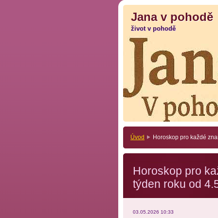
Jana v pohodě
Jana v pohodě
život v pohodě
život v pohodě
Úvod
Horoskop pro každé znam
Horoskop pro ka
týden roku od 4.
03.05.2026 10:33