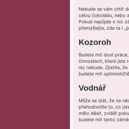
Nebude se vám chtít dě
celou čokoládu, nebo a
Pokud nepůjde o nic zá
přemýšlejte, zda ta i „
Kozoroh
Budete mít dost práce,
činnostech, které jste r
nic nebude. Zjistíte, ž
budete mít optimističtě
Vodnář
Může se stát, že na ně
přehodnotíte to, co jste
mělo děsit, zvlášť pok
budete mít tento záměr