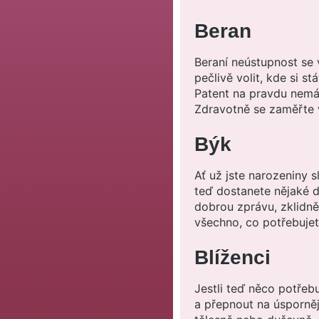
Beran
Beraní neústupnost se
pečlivě volit, kde si 
Patent na pravdu nemá n
Zdravotně se zaměřte v
Býk
Ať už jste narozeniny s
teď dostanete nějaké d
dobrou zprávu, zklidněn
všechno, co potřebujete
Blíženci
Jestli teď něco potřeb
a přepnout na úspornějš