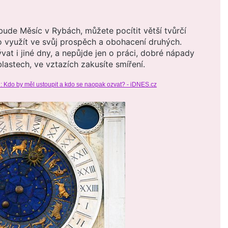
 bude Měsíc v Rybách, můžete pocítit větší tvůrčí
ho využít ve svůj prospěch a obohacení druhých.
vat i jiné dny, a nepůjde jen o práci, dobré nápady
blastech, ve vztazích zakusíte smíření.
: Kdo by měl ustoupit a kdo se naopak ozvat? - iDNES.cz