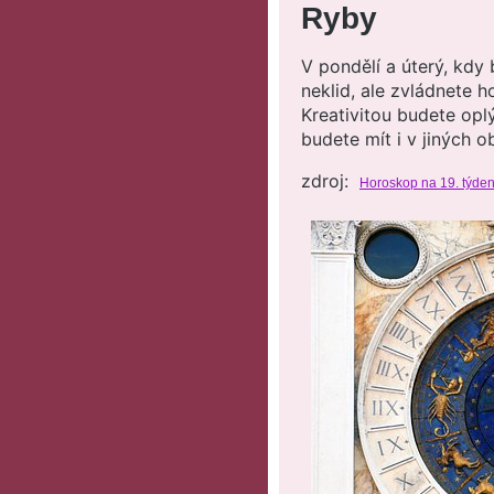
Ryby
V pondělí a úterý, kdy
neklid, ale zvládnete 
Kreativitou budete oplý
budete mít i v jiných o
zdroj:
Horoskop na 19. týden