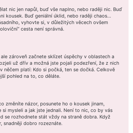
lat nic jen napůl, buď vše naplno, nebo raději nic. Buď
ni kousek. Buď geniální úklid, nebo raději chaos…
sadního, vyhovte si, v důležitých věcech ovšem
poloviční“ cesta není správná.
 ale zároveň začnete sklízet úspěchy v oblastech a
ozjeli už dřív a možná jste pojali podezření, že z nich
e v něčem platí: Kdo si počká, ten se dočká. Celkově
jší pohled na to, co děláte.
co změníte názor, posunete ho o kousek jinam,
 si mysleli a jak jste jednali. Není to nic, co by vás
ud se rozhodnete stát vždy na straně dobra. Když
, snadněji dobro rozeznáte.