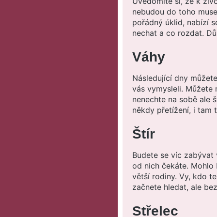
Uvědomíte si, že k živ
nebudou do toho muset 
pořádný úklid, nabízí s
nechat a co rozdat. Dů
Váhy
Následující dny můžete
vás vymysleli. Můžete 
nenechte na sobě ale š
někdy přetížení, i tam t
Štír
Budete se víc zabývat 
od nich čekáte. Mohlo 
větší rodiny. Vy, kdo t
začnete hledat, ale bez
Střelec