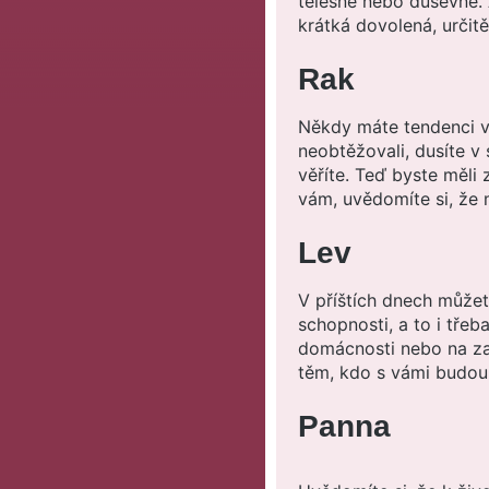
tělesně nebo duševně.
krátká dovolená, určit
Rak
Někdy máte tendenci v 
neobtěžovali, dusíte v 
věříte. Teď byste měli z
vám, uvědomíte si, že 
Lev
V příštích dnech můžet
schopnosti, a to i třeb
domácnosti nebo na za
těm, kdo s vámi budou p
Panna