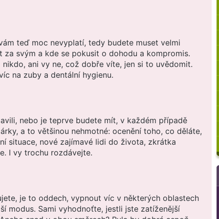
 vám teď moc nevyplatí, tedy budete muset velmi
stát za svým a kde se pokusit o dohodu a kompromis.
ikdo, ani vy ne, což dobře víte, jen si to uvědomit.
íc na zuby a dentální hygienu.
lavili, nebo je teprve budete mít, v každém případě
árky, a to většinou nehmotné: ocenění toho, co děláte,
í situace, nové zajímavé lidi do života, zkrátka
. I vy trochu rozdávejte.
ujete, je to oddech, vypnout víc v některých oblastech
í modus. Sami vyhodnoťte, jestli jste zatíženější