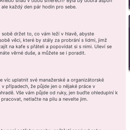
 Anebo snad v obou směrech? Byla by dobrá aspoň
ě ale každý den pár hodin pro sebe.
sobě držet to, co vám leží v hlavě, abyste
sobě věci, které by stály za probrání s lidmi, jimž
ajít na kafe s přáteli a popovídat si s nimi. Uleví se
máte věrné duše, a můžete se i poradit.
e víc uplatnit své manažerské a organizátorské
a v případech, že půjde jen o nějaké práce v
hradě. Vše vám půjde od ruky, jen buďte ohleduplní k
racovat, netlačte na pilu a nevelte jim.