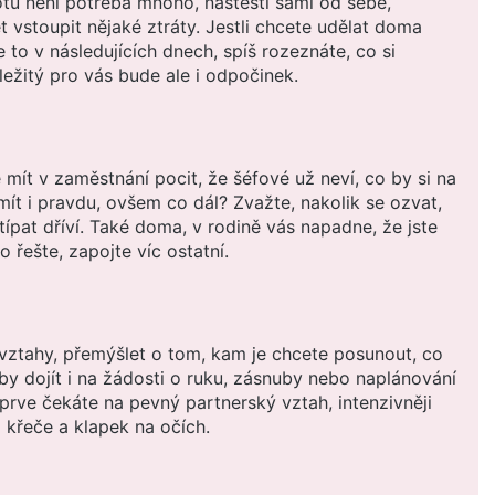
otu není potřeba mnoho, naštěstí sami od sebe,
vstoupit nějaké ztráty. Jestli chcete udělat doma
e to v následujících dnech, spíš rozeznáte, co si
ležitý pro vás bude ale i odpočinek.
 mít v zaměstnání pocit, že šéfové už neví, co by si na
mít i pravdu, ovšem co dál? Zvažte, nakolik se ozvat,
típat dříví. Také doma, v rodině vás napadne, že jste
o řešte, zapojte víc ostatní.
vztahy, přemýšlet o tom, kam je chcete posunout, co
by dojít i na žádosti o ruku, zásnuby nebo naplánování
eprve čekáte na pevný partnerský vztah, intenzivněji
 křeče a klapek na očích.