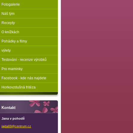
Fotogalerie
Náš tým
Recepty
O knížkách
Pohádky a filmy
výlety
Testování - recenze výrobků
Pro maminky
Facebook - kde nás najdete
Horkovzdušná fritéza
Kontakt
Jana v pohodě
jajda69@
centrum.
cz