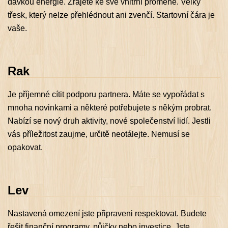
dávkou energie. Zrajete ke své vnitřní proměně. Velký
třesk, který nelze přehlédnout ani zvenčí. Startovní čára je
vaše.
Rak
Je příjemné cítit podporu partnera. Máte se vypořádat s
mnoha novinkami a některé potřebujete s někým probrat.
Nabízí se nový druh aktivity, nové společenství lidí. Jestli
vás příležitost zaujme, určitě neotálejte. Nemusí se
opakovat.
Lev
Nastavená omezení jste připraveni respektovat. Budete
řešit finanční programy, půjčky nebo investice. Jste