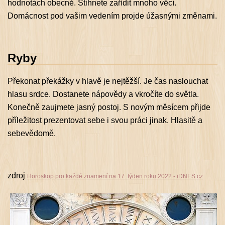
hodnotách obecně. Stihnete zařídit mnoho věcí.
Domácnost pod vašim vedením projde úžasnými změnami.
Ryby
Překonat překážky v hlavě je nejtěžší. Je čas naslouchat
hlasu srdce. Dostanete nápovědy a vkročíte do světla.
Konečně zaujmete jasný postoj. S novým měsícem přijde
příležitost prezentovat sebe i svou práci jinak. Hlasitě a
sebevědomě.
zdroj
Horoskop pro každé znamení na 17. týden roku 2022 - iDNES.cz