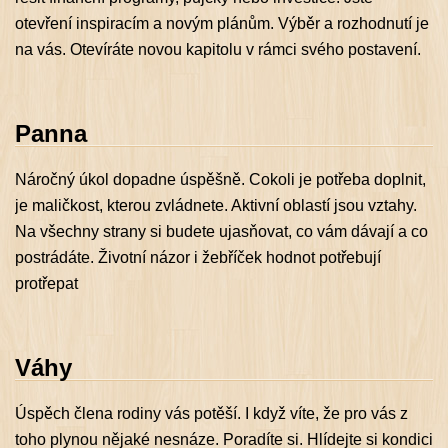
otevření inspiracím a novým plánům. Výběr a rozhodnutí je
na vás. Otevíráte novou kapitolu v rámci svého postavení.
Panna
Náročný úkol dopadne úspěšně. Cokoli je potřeba doplnit,
je maličkost, kterou zvládnete. Aktivní oblastí jsou vztahy.
Na všechny strany si budete ujasňovat, co vám dávají a co
postrádáte. Životní názor i žebříček hodnot potřebují
protřepat
Váhy
Úspěch člena rodiny vás potěší. I když víte, že pro vás z
toho plynou nějaké nesnáze. Poradíte si. Hlídejte si kondici