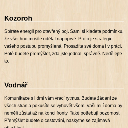
Kozoroh
Sbíráte energii pro otevřený boj. Sami si kladete podmínku,
že všechno musíte udělat napoprvé. Proto je strategie
vašeho postupu promyšlená. Prosadíte své doma i v práci.
Poté budete přemýšlet, zda jste jednali správně. Nedělejte
to.
Vodnář
Komunikace s lidmi vám vrací rytmus. Budete žádaní ze
všech stran a pokusíte se vyhovět všem. Vaši milí doma by
neměli zůstat až na konci fronty. Také potřebují pozornost.
Přemýšlet budete o cestování, naskytne se zajímavá
příležitost.