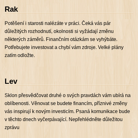
Rak
Potěšení i starosti nalézáte v práci. Čeká vás pár
důležitých rozhodnutí, okolnosti si vyžádají změnu
některých záměrů. Finančním otázkám se vyhýbáte.
Potřebujete investovat a chybí vám zdroje. Velké plány
zatím odložte.
Lev
Sklon přesvědčovat druhé o svých pravdách vám ubírá na
oblíbenosti. Věnovat se budete financím, příznivé změny
vás inspirují k novým investicím. Psaná komunikace bude
v těchto dnech vyčerpávající. Nepřehlédněte důležitou
zprávu