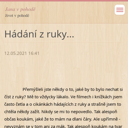
Jana v pohodě
život v pohodě
Hádání z ruky...
12.05.2021 16:41
Přemýšleli
 jste někdy o to, jaké by to bylo nechat si 
číst z ruky? Mě to vždycky lákalo. Ve filmech i knížkách jsem 
často četla a o cikánkách hádajících z ruky a strašně jsem to 
chtěla někdy zažít. Nikdy se mi to nepovedlo. Tak alespoň 
občas koukám, jaké že to mám na dlani čáry. Ale upřímně - 
nevyznám se v tom ani za mák. Tak alespoň koukám na tvar 