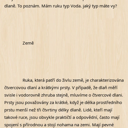
dlaně. To poznám. Mám ruku typ Voda. jaký typ máte vy?
Země
Ruka, která patří do živlu země, je charakterizována 
čtvercovou dlaní a krátkými prsty. V případě, že dlaň měří 
svisle i vodorovně zhruba stejně, mluvíme o čtvercové dlani. 
Prsty jsou považovány za krátké, když je délka prostředního 
prstu menší než tři čtvrtiny délky dlaně. Lidé, kteří mají 
takové ruce, jsou obvykle praktičtí a odpovědní, často mají 
spojení s přírodnou a stojí nohama na zemi. Mají pevné 