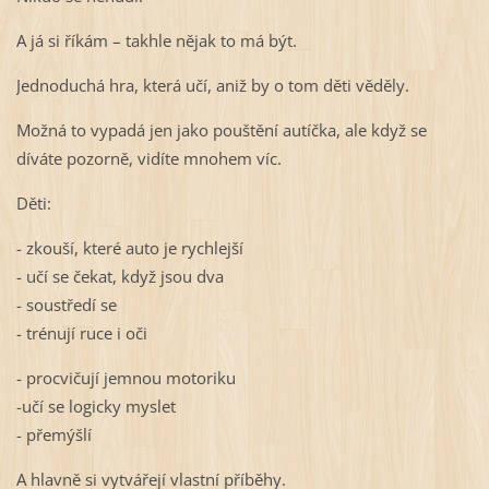
A já si říkám – takhle nějak to má být.
Jednoduchá hra, která učí, aniž by o tom děti věděly.
Možná to vypadá jen jako pouštění autíčka, ale když se
díváte pozorně, vidíte mnohem víc.
Děti:
- zkouší, které auto je rychlejší
- učí se čekat, když jsou dva
- soustředí se
- trénují ruce i oči
- procvičují jemnou motoriku
-učí se logicky myslet
- přemýšlí
A hlavně si vytvářejí vlastní příběhy.