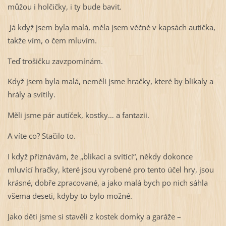
můžou i holčičky, i ty bude bavit.
Já když jsem byla malá, měla jsem věčně v kapsách autíčka,
takže vím, o čem mluvím.
Teď trošičku zavzpomínám.
Když jsem byla malá, neměli jsme hračky, které by blikaly a
hrály a svítily.
Měli jsme pár autíček, kostky… a fantazii.
A víte co? Stačilo to.
I když přiznávám, že „blikací a svítící“, někdy dokonce
mluvící hračky, které jsou vyrobené pro tento účel hry, jsou
krásné, dobře zpracované, a jako malá bych po nich sáhla
všema deseti, kdyby to bylo možné.
Jako děti jsme si stavěli z kostek domky a garáže –