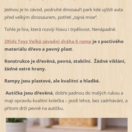
Jednou je to závod, podruhé dinosauří park kde ujíždí auta
před velkým dinosaurem, potřetí „tajná mise“.
Tohle je hra, která rozvíjí hlavu i trpělivost. Nenápadně.
2Kids Toys Velká závodní dráha 6 ramp
je z poctivého
materiálu dřevo a pevný plast
.
Konstrukce je dřevěná, pevná, stabilní. Žádné viklání,
žádné ostré hrany.
Rampy jsou plastové, ale kvalitní a hladké.
Autíčka jsou dřevěná
, dobře padnou do malých rukou a
mají opravdu kvalitní kolečka – jezdí lehce, bez zadrhávání, a
přitom drží pevně na autíčku.