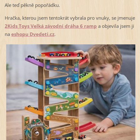
Ale teď pěkně popořádku.
Hračka, kterou jsem tentokrát vybrala pro vnuky, se jmenuje
2Kids Toys Velká závodní dráha 6 ramp
a objevila jsem ji
na
eshopu Dvedeti.cz
.