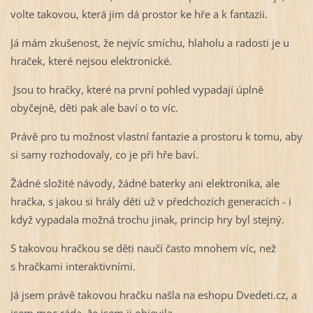
volte takovou, která jim dá prostor ke hře a k fantazii.
Já mám zkušenost, že nejvíc smíchu, hlaholu a radosti je u
hraček, které nejsou elektronické.
Jsou to hračky, které na první pohled vypadají úplně
obyčejně, děti pak ale baví o to víc.
Právě pro tu možnost vlastní fantazie a prostoru k tomu, aby
si samy rozhodovaly, co je při hře baví.
Žádné složité návody, žádné baterky ani elektronika, ale
hračka, s jakou si hrály děti už v předchozích generacích - i
když vypadala možná trochu jinak, princip hry byl stejný.
S takovou hračkou se děti naučí často mnohem víc, než
s hračkami interaktivními.
Já jsem právě takovou hračku našla na eshopu Dvedeti.cz, a