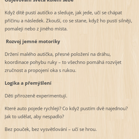
Když dítě pustí autíčko a sleduje, jak jede, učí se chápat
příčinu a následek. Zkouší, co se stane, když ho pustí silněji,
pomaleji nebo z jiného místa.
Rozvoj jemné motoriky
Držení malého autíčka, přesné položení na dráhu,
koordinace pohybu ruky – to všechno pomáhá rozvíjet
zručnost a propojení oka s rukou.
Logika a přemýšlení
Děti přirozeně experimentují.
Které auto pojede rychleji? Co když pustím dvě najednou?
Jak to udělat, aby nespadlo?
Bez pouček, bez vysvětlování – učí se hrou.