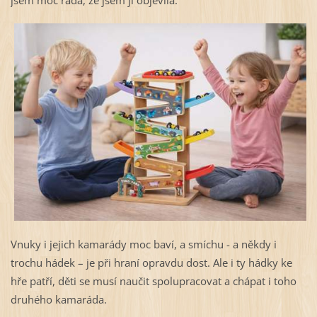
jsem moc ráda, že jsem ji objevila.
Vnuky i jejich kamarády moc baví, a smíchu - a někdy i
trochu hádek – je při hraní opravdu dost. Ale i ty hádky ke
hře patří, děti se musí naučit spolupracovat a chápat i toho
druhého kamaráda.