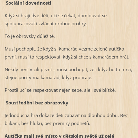
Sociální dovednosti
Když si hrají dvě děti, učí se čekat, domlouvat se,
spolupracovat i zvládat drobné prohry.
To je obrovsky důležité.
Musí pochopit, že když si kamarád vezme zelené autíčko
první, musí to respektovat, když si chce s kamarádem hrát.
Někdy není v cíli první – musí pochopit, že i když ho to mrzí,
stejné pocity má kamarád, když prohraje.
Prostě učí se respektovat nejen sebe, ale i své blízké.
Soustředění bez obrazovky
Jednoduchá hra dokáže děti zabavit na dlouhou dobu. Bez
blikání, bez hluku, bez přemíry podnětů.
Autíčka mají své místo v dětském světě už celé