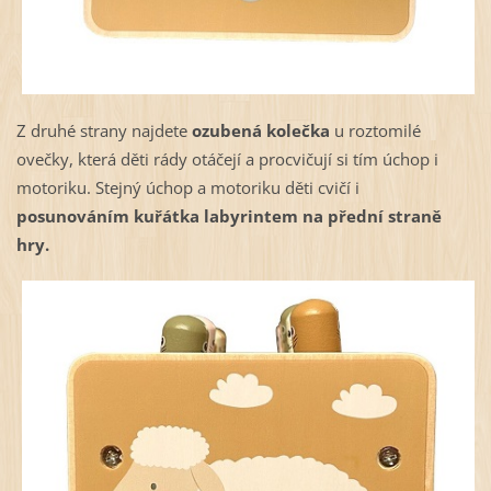
Z druhé strany najdete
ozubená kolečka
u roztomilé
ovečky, která děti rády otáčejí a procvičují si tím úchop i
motoriku. Stejný úchop a motoriku děti cvičí i
posunováním kuřátka labyrintem na přední straně
hry.