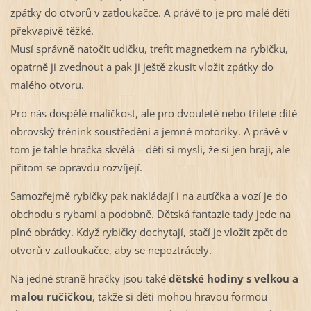
zpátky do otvorů v zatloukačce. A právě to je pro malé děti
překvapivě těžké.
Musí správně natočit udičku, trefit magnetkem na rybičku,
opatrně ji zvednout a pak ji ještě zkusit vložit zpátky do
malého otvoru.
Pro nás dospělé maličkost, ale pro dvouleté nebo tříleté dítě
obrovský trénink soustředění a jemné motoriky. A právě v
tom je tahle hračka skvělá – děti si myslí, že si jen hrají, ale
přitom se opravdu rozvíjejí.
Samozřejmě rybičky pak nakládají i na autíčka a vozí je do
obchodu s rybami a podobně. Dětská fantazie tady jede na
plné obrátky. Když rybičky dochytají, stačí je vložit zpět do
otvorů v zatloukačce, aby se nepoztrácely.
Na jedné straně hračky jsou také
dětské hodiny s velkou a
malou ručičkou
, takže si děti mohou hravou formou