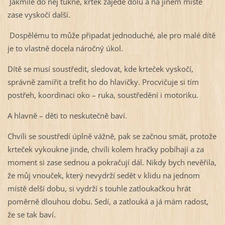
Jakmile do něj ťukne, krtek zajede dolů a na jiném místě
zase vyskočí další.
Dospělému to může připadat jednoduché, ale pro malé dítě
je to vlastně docela náročný úkol.
Dítě se musí soustředit, sledovat, kde krteček vyskočí,
správně zamířit a trefit ho do hlavičky. Procvičuje si tím
postřeh, koordinaci oko – ruka, soustředění i motoriku.
A hlavně – děti to neskutečně baví.
Chvíli se soustředí úplně vážně, pak se začnou smát, protože
krteček vykoukne jinde, chvíli kolem hračky pobíhají a za
moment si zase sednou a pokračují dál. Nikdy bych nevěřila,
že můj vnouček, který nevydrží sedět v klidu na jednom
místě delší dobu, si vydrží s touhle zatloukačkou hrát
poměrně dlouhou dobu. Sedí, a zatlouká a já mám radost,
že se tak baví.