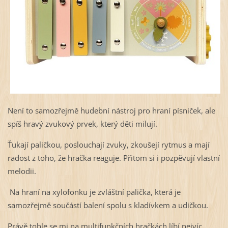
Není to samozřejmě hudební nástroj pro hraní písniček, ale
spíš hravý zvukový prvek, který děti milují.
Ťukají paličkou, poslouchají zvuky, zkoušejí rytmus a mají
radost z toho, že hračka reaguje. Přitom si i pozpěvují vlastní
melodii.
Na hraní na xylofonku je zvláštní palička, která je
samozřejmě součástí balení spolu s kladívkem a udičkou.
Právě tohle se mi na multifunkčních hračkách líbí nejvíc.