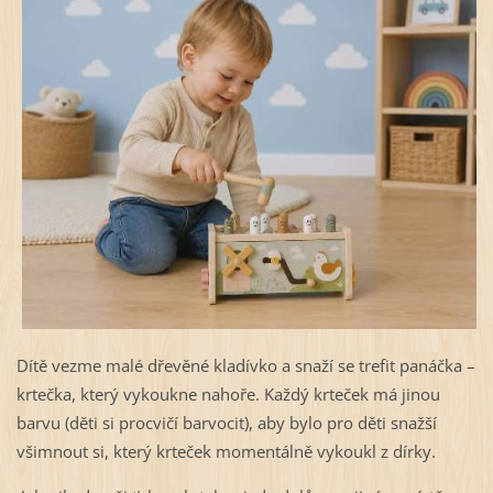
Dítě vezme malé dřevěné kladívko a snaží se trefit panáčka –
krtečka, který vykoukne nahoře. Každý krteček má jinou
barvu (děti si procvičí barvocit), aby bylo pro děti snažší
všimnout si, který krteček momentálně vykoukl z dírky.