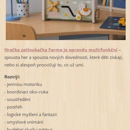
Hračka zatloukačka Farma je opravdu multifunkční
–
spousta her a spousta nových dovedností, které děti získají,
nebo si alespoň procvičují to, co už umí.
Rozvíjí:
- jemnou motoriku
- koordinaci oko–ruka
- soustředění
- postřeh
- logické myšlení a fantazii
- smyslové vnímání
- hudební sluch i rytmus