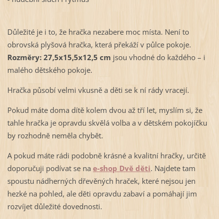
Důležité je i to, že hračka nezabere moc místa. Není to
obrovská plyšová hračka, která překáží v půlce pokoje.
Rozměry: 27,5x15,5x12,5 cm
jsou vhodné do každého – i
malého dětského pokoje.
Hračka působí velmi vkusně a děti se k ní rády vracejí.
Pokud máte doma dítě kolem dvou až tří let, myslím si, že
tahle hračka je opravdu skvělá volba a v dětském pokojíčku
by rozhodně neměla chybět.
A pokud máte rádi podobně krásné a kvalitní hračky, určitě
doporučuji podívat se na
e-shop Dvě děti
. Najdete tam
spoustu nádherných dřevěných hraček, které nejsou jen
hezké na pohled, ale děti opravdu zabaví a pomáhají jim
rozvíjet důležité dovednosti.