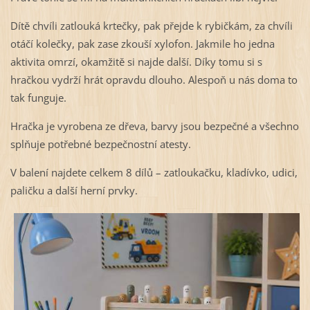
Dítě chvíli zatlouká krtečky, pak přejde k rybičkám, za chvíli
otáčí kolečky, pak zase zkouší xylofon. Jakmile ho jedna
aktivita omrzí, okamžitě si najde další. Díky tomu si s
hračkou vydrží hrát opravdu dlouho. Alespoň u nás doma to
tak funguje.
Hračka je vyrobena ze dřeva, barvy jsou bezpečné a všechno
splňuje potřebné bezpečnostní atesty.
V balení najdete celkem 8 dílů – zatloukačku, kladívko, udici,
paličku a další herní prvky.