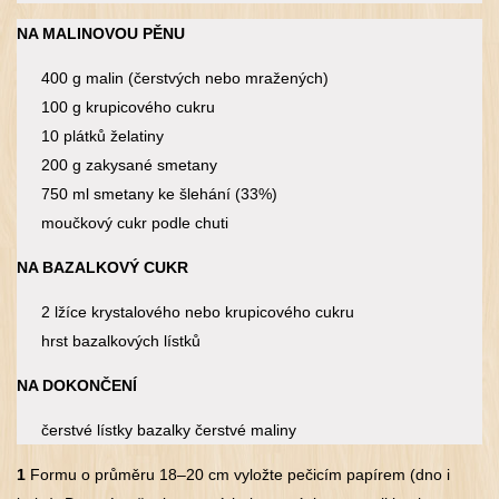
NA MALINOVOU PĚNU
400 g malin (čerstvých nebo mražených)
100 g krupicového cukru
10 plátků želatiny
200 g zakysané smetany
750 ml smetany ke šlehání (33%)
moučkový cukr podle chuti
NA BAZALKOVÝ CUKR
2 lžíce krystalového nebo krupicového cukru
hrst bazalkových lístků
NA DOKONČENÍ
čerstvé lístky bazalky čerstvé maliny
1
Formu o průměru 18–20 cm vyložte pečicím papírem (dno i