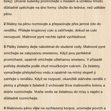
boky). Drcené sušenky promíchejte s máslem a vzniklou hmotu
důkladně upěchujte na dno formy. Uložte do lednice, než uděláte
pěnu.
2
Maliny na pěnu rozmixujte a přepasírujte přes jemné síto do
rendlíku. Přidejte krupicový cukr a zahřívejte, dokud se cukr
nerozpustí. Malinové pyré nechte úplně vychladnout.
3
Plátky želatiny dejte nabobtnat do studené vody. Malinové pyré
smíchejte se zakysanou smetanou. Když jsou perfektně
promíchané, opatrně vmíchejte ušlehanou smetanu. V případě
potřeby doslaďte podle chuti moučkovým cukrem. Ze želatiny
vymačkejte přebytečnou vodu a opatrně na mírný stupeň ji
zahřejte v rendlíku. Když se rozpustí, okamžitě stáhněte rendlík z
plotny a přidejte k želatině 2 vrchovaté lžíce malinového krému a
dobře rozmíchejte. Vraťte směs se želatinou do mísy s náplní a
důkladně rozmíchejte.
4
Malinovou pěnu vlijte na vychlazený korpus, urovnejte povrch a