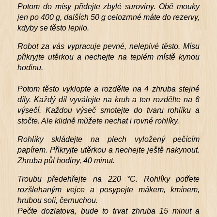
Potom do mísy přidejte zbylé suroviny. Obě mouky
jen po 400 g, dalších 50 g celozrnné máte do rezervy,
kdyby se těsto lepilo.
Robot za vás vypracuje pevné, nelepivé těsto. Mísu
přikryjte utěrkou a nechejte na teplém místě kynou
hodinu.
Potom těsto vyklopte a rozdělte na 4 zhruba stejné
díly. Každý díl vyválejte na kruh a ten rozdělte na 6
výsečí. Každou výseč smotejte do tvaru rohlíku a
stočte. Ale klidně můžete nechat i rovné rohlíky.
Rohlíky skládejte na plech vyložený pečícím
papírem. Přikryjte utěrkou a nechejte ještě nakynout.
Zhruba půl hodiny, 40 minut.
Troubu předehřejte na 220 °C. Rohlíky potřete
rozšlehaným vejce a posypejte mákem, kmínem,
hrubou solí, černuchou.
Pečte dozlatova, bude to trvat zhruba 15 minut a