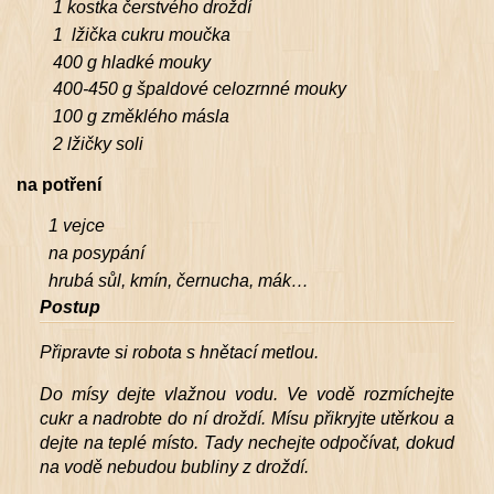
1 kostka čerstvého droždí
1 lžička cukru moučka
400 g hladké mouky
400-450 g špaldové celozrnné mouky
100 g změklého másla
2 lžičky soli
na potření
1 vejce
na posypání
hrubá sůl, kmín, černucha, mák…
Postup
Připravte si robota s hnětací metlou.
Do mísy dejte vlažnou vodu. Ve vodě rozmíchejte
cukr a nadrobte do ní droždí. Mísu přikryjte utěrkou a
dejte na teplé místo. Tady nechejte odpočívat, dokud
na vodě nebudou bubliny z droždí.