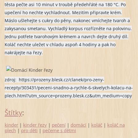
těsta pečte asi 10 minut v troubě předehřáté na 180 °C. Po
upečení ho nechte vychladnout. Mezitím připravte krém.
Máslo ušlehejte s cukry do pěny, nakonec vmíchejte tvaroh a
zakysanou smetanu. Vychladlý korpus rozřízněte na polovinu.
Jednu potřete tvarohovým krémem a navrch dejte druhý díl.
Koláč nechte uležet v chladu aspoň 4 hodiny a pak ho
nakrájejte na řezy.
zdroj:
https://prozeny.blesk.cz/clanek/pro-zeny-
recepty/303431/peceni-snadno-a-rychle-6-skvelych-kolacu-na-
plech.html?utm_source=prozeny.blesk.cz&utm_medium=copy
Štítky
:
kinder
|
kinder řezy
|
pečení
|
domácí
|
koláč
|
koláč na
plech
|
pro děti
|
pečeme s dětmi