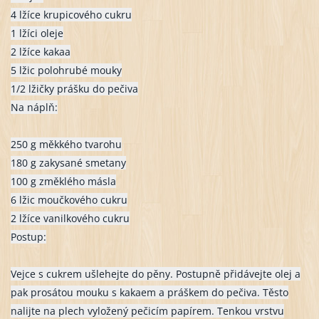
4 lžíce krupicového cukru
1 lžíci oleje
2 lžíce kakaa
5 lžic polohrubé mouky
1/2 lžičky prášku do pečiva
Na náplň:
250 g měkkého tvarohu
180 g zakysané smetany
100 g změklého másla
6 lžic moučkového cukru
2 lžíce vanilkového cukru
Postup:
Vejce s cukrem ušlehejte do pěny. Postupně přidávejte olej a
pak prosátou mouku s kakaem a práškem do pečiva. Těsto
nalijte na plech vyložený pečicím papírem. Tenkou vrstvu