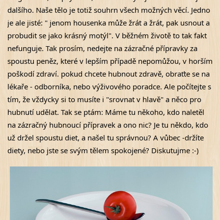
dalšího. Naše tělo je totiž souhrn všech možných věcí. Jedno
je ale jisté: " jenom housenka může žrát a žrát, pak usnout a
probudit se jako krásný motýl". V běžném životě to tak fakt
nefunguje. Tak prosím, nedejte na zázračné přípravky za
spoustu peněz, které v lepším případě nepomůžou, v horším
poškodí zdraví. pokud chcete hubnout zdravě, obraťte se na
lékaře - odborníka, nebo výživového poradce. Ale počítejte s
tím, že vždycky si to musíte i "srovnat v hlavě" a něco pro
hubnutí udělat. Tak se ptám: Máme tu někoho, kdo naletěl
na zázračný hubnoucí přípravek a ono nic? Je tu někdo, kdo
už držel spoustu diet, a našel tu správnou? A vůbec -držíte
diety, nebo jste se svým tělem spokojené? Diskutujme :-)