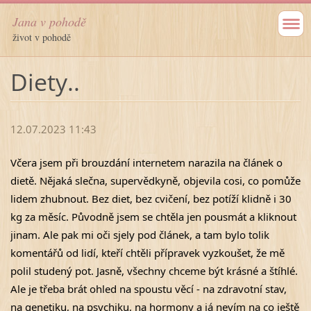
Jana v pohodě
život v pohodě
Diety..
12.07.2023 11:43
Včera jsem při brouzdání internetem narazila na článek o
dietě. Nějaká slečna, supervědkyně, objevila cosi, co pomůže
lidem zhubnout. Bez diet, bez cvičení, bez potíží klidně i 30
kg za měsíc. Původně jsem se chtěla jen pousmát a kliknout
jinam. Ale pak mi oči sjely pod článek, a tam bylo tolik
komentářů od lidí, kteří chtěli přípravek vyzkoušet, že mě
polil studený pot. Jasně, všechny chceme být krásné a štíhlé.
Ale je třeba brát ohled na spoustu věcí - na zdravotní stav,
na genetiku, na psychiku, na hormony a já nevím na co ještě