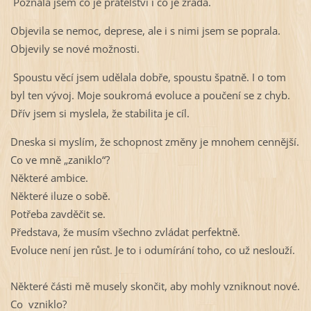
Poznala jsem co je přátelství i co je zrada.
Objevila se nemoc, deprese, ale i s nimi jsem se poprala.
Objevily se nové možnosti.
Spoustu věcí jsem udělala dobře, spoustu špatně. I o tom
byl ten vývoj. Moje soukromá evoluce a poučení se z chyb.
Dřív jsem si myslela, že stabilita je cíl.
Dneska si myslím, že schopnost změny je mnohem cennější.
Co ve mně „zaniklo“
?
Některé ambice.
Některé iluze o sobě.
Potřeba zavděčit se.
Představa, že musím všechno zvládat perfektně.
Evoluce není jen růst. Je to i odumírání toho, co už neslouží.
Některé části mě musely skončit, aby mohly vzniknout nové.
Co
vzniklo?