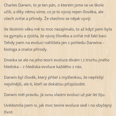
Charles Darwin, to je ten pán, o kterém jsme se ve škole
učili, a díky němu víme, co je to vývoj nejen člověka, ale
všech zvířat a přírody. Že všechno se nějak vyvíjí.
Ve školním věku mě to moc nezajímalo, to až když jsem byla
na gymplu a zjistila, že vývoj člověka a zvířat mě fakt baví.
Tehdy jsem na evoluci nahlížela jen z pohledu Darwina –
biologa a znalce přírody.
Dneska se ale na jeho teorii evoluce dívám i z trochu jiného
hlediska – z hlediska evoluce každého z nás.
Darwin byl člověk, který přišel s myšlenkou, že nepřežijí
nejsilnější, ale ti, kteří se dokážou přizpůsobit.
Darwin měl pravdu. Já svou vlastní evoluci už pár let žiju.
Uvědomila jsem si, jak moc teorie evoluce sedí i na obyčejný
život.