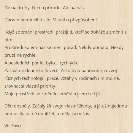
Ne na druhy. Ne na přírodu. Ale na nás.
Darwin nemluvil o síle. Mluvil o přizpůsobení.
Když se změní prostředí, přežijí ti, kteří se dokážou změnit s
ním.
Prostředí kolem nás se mění pořád. Někdy pomalu. Někdy
brutálně rychle.
A posledních pár let bylo… rychlých.
Zažíváme denně tolik věcí! Ať to byla pandemie, rozvoj
různých technologií, práce, vztahy v rodinách i mimo ně,
srovnat si vlastní priority.
Moje prostředí se změnilo
, změnila jsem se i já.
Děti dospěly. Začaly žít svoje vlastní životy, a já už najednou
nemusela na ně dohlížet, a měla jsem čas.
Víc času.