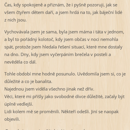
Čas, kdy spokojeně a přiznám, že i pyšně pozoruji, jak se
všem čtyřem dětem daří, a jsem hrdá na to, jak báječní lidé
z nich jsou.
Vychovávala jsem je sama, byla jsem máma i táta v jednom,
a byl to pořádný kolotoč, kdy jsem občas v noci nemohla
spát, protože jsem hledala řešení situací, které mne dostaly
na dno. Dny, kdy jsem vyčerpáním brečela v posteli a
nevěděla co dál.
Tohle období mne hodně posunulo. Uvědomila jsem si, co je
důležité a co je banalita.
Najednou jsem viděla všechno jinak než dřív.
Věci, které mi přišly jako svobodné dívce důležité, začaly být
úplně vedlejší.
Lidi kolem mě se proměnili. Někteří odešli. Jiní se naopak
objevili.