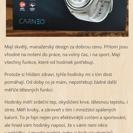
Mají skvělý, manažerský design za dobrou cenu. Přitom jsou
vhodné na nošení do práce, na volný čas, i na sport. Mají
všechny funkce, které od hodinek potřebuji.
Protože si hlídám zdraví, tyhle hodinky mi s tím dost
pomáhají. Od doby co je mám, nepotřebuji žádné další
měřiče tělesných funkcí.
Hodinky měří srdeční tep, okysličení krve, tělesnou teplotu, i
stres. Měří kroky, a zároveň s tím i množství spálených
kalorií. To je fajn nejen pro efektivnější cvičení a sportování,
ale hned vám hodinky napoví, že s vámi není něco
v pořádku, a musíte zvolnit, nebo si brát víc vitamínů.