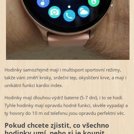
Hodinky samozřejmě mají i multisport sportovní režimy,
takže vám změří kroky, srdeční tep, okysličení krve, a mají i
unikátní funkci kardio index.
Hodinky mají dlouhou výdrž baterie (5-7 dní), i to se hodí.
Tyhle hodinky mají opravdu hodně funkcí, skvěle vypadají a
ty hovory do 10 m od telefonu jsou opravdu perfektní věc.
Pokud chcete zjistit, co všechno
hodinky umí, nebo si je koupit,