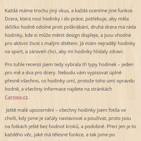
Každá máme trochu jiný vkus, a každá oceníme jiné funkce.
Dcera, která nosí hodinky i do práce, potřebuje, aby měla
sklíčko hodně odolné proti poškrábání, druhá dcera má ráda
hodinky, kde si může měnit design displeje, a jsou vhodné
pro aktivní život s malým dítětem. Já mám nejraději hodinky
na sport, a zároveň chci, aby mi hodinky hlídaly zdraví.
Pro tuhle recenzi jsem tedy vybrala tři typy hodinek – jeden
pro mě a dva pro dcery. Nebudu vám vypisovat úplně
přesně všechno, co hodinky umí, protože toho umí opravdu
hodně, a všechny informace najdete na stránkách
Carneo.cz
.
Ještě malé upozornění – všechny hodinky jsem fotila ve
chvíli, kdy jsme je začaly nastavovat a používat, proto jsou
na fotkách ještě bez hodnot kroků, a podobně. Přeci jen je to
každého věc, jaké má tělesné funkce, a tak jsme po