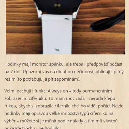
Hodinky mají monitor spánku, ale třeba i předpověď počasí
na 7 dní. Upozorní vás na dlouhou nečinnost, ohlídají i pitný
režim (to potřebuji, já pít zapomínám).
Velmi oceňuji i funkci Always on – tedy permanentním
zobrazením ciferníku. To mám moc ráda – nerada klepu
rukou, abych si zobrazila ciferník, chci ho vidět pořád. Navíc
hodinky mají opravdu velké množství typů ciferníku na
výběr – můžete si je měnit podle nálady a tím mít vlastně
pokaždé trochu jiné hodinky.