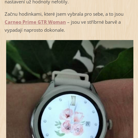
nastavení už hodnoty nefotily.
Začnu hodinkami, které jsem vybrala pro sebe, a to jsou
Carneo Prime GTR Woman
– jsou ve stříbrné barvě a
vypadají naprosto dokonale.