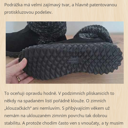
Podrážka má velmi zajímavý tvar, a hlavně patentovanou
protiskluzovou podešev.
To oceňuji opravdu hodně. V podzimních plískanicích to
někdy na spadaném listí pořádně klouže. O zimních
„klouzačkách“ ani nemluvím. S přibývajícím věkem už
nemám na uklouzaném zimním povrchu tak dobrou
stabilitu. A protože chodím často ven s vnoučaty, a ty musím