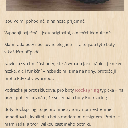
Jsou velmi pohodlné, a na noze příjemné.
Vypadají báječně – jsou originální, a nepřehlédnutelné.
Mám ráda boty sportovně elegantní – a to jsou tyto boty
v každém případě.
Navíc ta svrchní část boty, která vypadá jako náplet, je nejen
hezká, ale i funkční – nebude mi zima na nohy, protože ji
mohu kdykoliv vyhrnout.
Podrážka je protiskluzová, pro boty
Rockspring
typická – na
první pohled poznáte, že se jedná o boty Rockspring.
Boty Rockspring, to je pro mne synonymum extrémně
pohodlných, kvalitních bot s moderním designem. Proto je
mám ráda, a tvoří velkou část mého botníku.