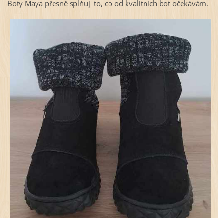
Boty Maya přesně splňují to, co od kvalitních bot očekávám.