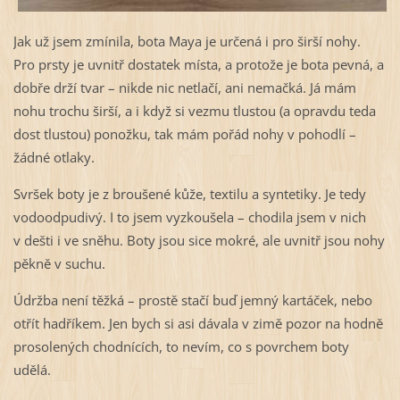
Jak už jsem zmínila, bota Maya je určená i pro širší nohy.
Pro prsty je uvnitř dostatek místa, a protože je bota pevná, a
dobře drží tvar – nikde nic netlačí, ani nemačká. Já mám
nohu trochu širší, a i když si vezmu tlustou (a opravdu teda
dost tlustou) ponožku, tak mám pořád nohy v pohodlí –
žádné otlaky.
Svršek boty je z broušené kůže, textilu a syntetiky. Je tedy
vodoodpudivý. I to jsem vyzkoušela – chodila jsem v nich
v dešti i ve sněhu. Boty jsou sice mokré, ale uvnitř jsou nohy
pěkně v suchu.
Údržba není těžká – prostě stačí buď jemný kartáček, nebo
otřít hadříkem. Jen bych si asi dávala v zimě pozor na hodně
prosolených chodnících, to nevím, co s povrchem boty
udělá.