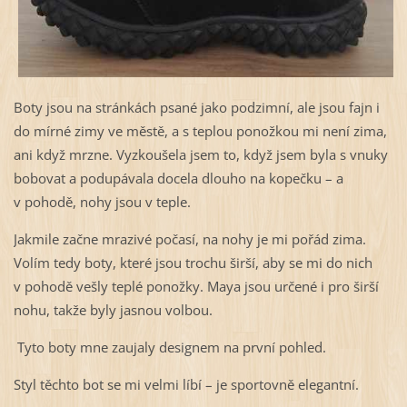
Boty jsou na stránkách psané jako podzimní, ale jsou fajn i
do mírné zimy ve městě, a s teplou ponožkou mi není zima,
ani když mrzne. Vyzkoušela jsem to, když jsem byla s vnuky
bobovat a podupávala docela dlouho na kopečku – a
v pohodě, nohy jsou v teple.
Jakmile začne mrazivé počasí, na nohy je mi pořád zima.
Volím tedy boty, které jsou trochu širší, aby se mi do nich
v pohodě vešly teplé ponožky. Maya jsou určené i pro širší
nohu, takže byly jasnou volbou.
Tyto boty mne zaujaly designem na první pohled.
Styl těchto bot se mi velmi líbí – je sportovně elegantní.