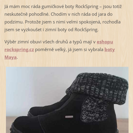
Já mám moc ráda gumičkové boty RockSpring – jsou totiž
neskutečně pohodlné. Chodím v nich ráda od jara do
podzimu. Protože jsem s nimi velmi spokojená, rozhodla
jsem se vyzkoušet i zimní boty od RockSpring.
Výběr zimní obuvi všech druhů a typů mají v
eshopu
rockspring.cz
poměrně velký, já jsem si vybrala
boty
Maya
.