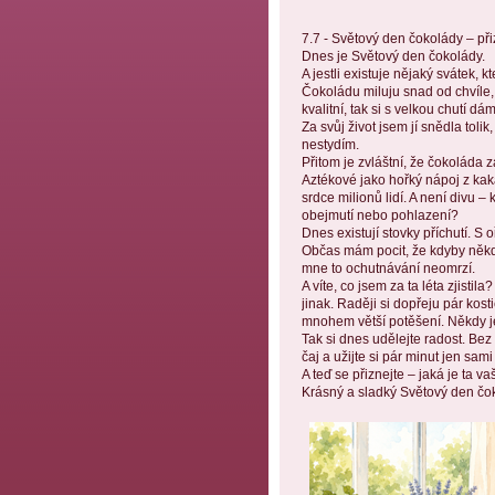
7.7 - Světový den čokolády – př
Dnes je Světový den čokolády. 
A jestli existuje nějaký svátek, 
Čokoládu miluju snad od chvíle,
kvalitní, tak si s velkou chutí dám
Za svůj život jsem jí snědla tol
nestydím.
Přitom je zvláštní, že čokoláda z
Aztékové jako hořký nápoj z kaka
srdce milionů lidí. A není divu –
obejmutí nebo pohlazení?
Dnes existují stovky příchutí. S
Občas mám pocit, že kdyby někdo 
mne to ochutnávání neomrzí.
A víte, co jsem za ta léta zjistil
jinak. Raději si dopřeju pár kos
mnohem větší potěšení. Někdy je
Tak si dnes udělejte radost. Bez 
čaj a užijte si pár minut jen sam
A teď se přiznejte – jaká je ta 
Krásný a sladký Světový den čo