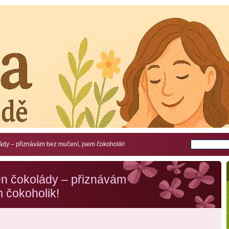
lády – přiznávám bez mučení, jsem čokoholik!
en čokolády – přiznávám
 čokoholik!