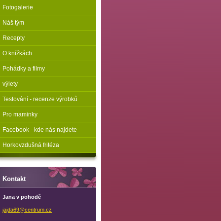
Fotogalerie
Náš tým
Recepty
O knížkách
Pohádky a filmy
výlety
Testování - recenze výrobků
Pro maminky
Facebook - kde nás najdete
Horkovzdušná fritéza
Kontakt
Jana v pohodě
jajda69@
centrum.
cz