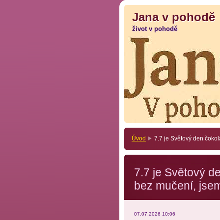
Jana v pohodě
Jana v pohodě
život v pohodě
život v pohodě
Úvod
7.7 je Světový den čoko
7.7 je Světový d
bez mučení, jsem
07.07.2026 10:06