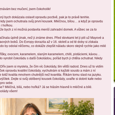
iznávám bez mučení, jsem čokoholik!
který bych dokázala oslavit opravdu poctivě, pak je to právě tenhle.
 kdy jsem ochutnala svůj první kousek. Mléčnou, bílou… a když je opravdu 
 i hořkou. 
ik, že bych z ní možná postavila menší zahradní domek. A vůbec se za to 
ačínala úplně jinak, než ji známe dnes. Před stovkami let ji pili už Mayové a 
ových bobů. Do Evropy dorazila až v 16. století a od té doby si získala 
 kdo by odolal něčemu, co dokáže zlepšit náladu skoro stejně rychle jako milé 
 oříšky, ovocem, karamelem, slaným karamelem, chilli, pistáciemi, kávou… 
vyrobil čokoládu s další čokoládou, pořád bych ji chtěla ochutnat. Nikdy 
a? Dřív jsem si myslela, že čím víc čokolády, tím větší radost. Dnes už to vidím 
tiček opravdu kvalitní čokolády, vychutnám si každé sousto a mám z ní 
 totiž kvalita mnohem chutnější než kvantita. Říkám tomu slast na jazyku.
výčitek. Dejte si svůj oblíbený kousek čokolády, uvařte si dobré kafe nebo 
i pro sebe.
vaše? Mléčná, bílá, nebo hořká? Já se hlásím hlavně k mléčné a bílé. 
kolády všem!