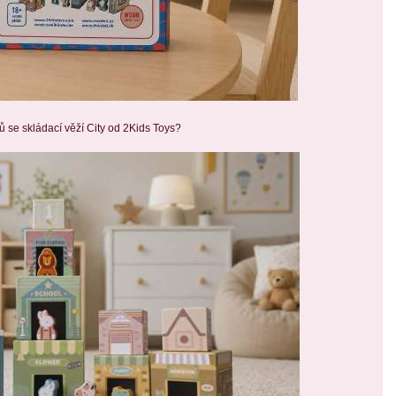
ů se skládací věží City od 2Kids Toys?