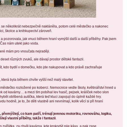
rá se několikrát nebezpečně nakláněla, potom celé městečko a nakonec
ci, školce a knihkupectví zároveň.
 a pozorovala, jak vnuci během hraní vymýšlí další a další příběhy. Pak jsem
. Čas nám utekl jako voda.
které mám pro vnoučata nejraději.
í deset různých zvuků, ale dávají prostor dětské fantazii.
dít, kdo bydlí v domečku, kdo jde nakupovat a kdo právě zachraňuje
která byla během chvíle vyšší než malý stavitel.
é městečko rozložené po koberci. Nemocnice vedle školy, květinářství hned u
k od kavárny… a mezi tím pobíhal lev hasič, pejsek, králíček nebo slon
bět oblíbená autíčka, která teď kluci zapojují do úplně každé hry.
du hodně, je to, že děti vlastně ani nevnímají, kolik věcí si při hraní
i, přemýšlejí, co kam patří, trénují jemnou motoriku, rovnováhu, logiku,
jí vlastní příběhy, takže i fantazii
.
o zvířátka, za chvíli kavárna, kde krokodýl pije kávu, a pak zase