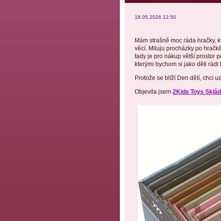
18.05.2026 12:50
Mám strašně moc ráda hračky, kte
věcí. Miluju procházky po hračká
tady je pro nákup větší prostor p
kterými bychom si jako děti rádi
Protože se blíží Den dětí, chci u
Objevila jsem
2Kids Toys Sklád