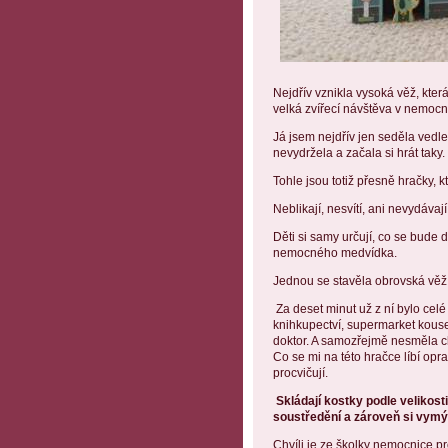
Nejdřív vznikla vysoká věž, kte
velká zvířecí návštěva v nemocni
Já jsem nejdřív jen seděla vedle
nevydržela a začala si hrát taky
Tohle jsou totiž přesně hračky, 
Neblikají, nesvítí, ani nevydávaj
Děti si samy určují, co se bude 
nemocného medvídka.
Jednou se stavěla obrovská věž, 
Za deset minut už z ní bylo cel
knihkupectví, supermarket kouse
doktor. A samozřejmě nesměla chy
Co se mi na této hračce líbí oprav
procvičují.
Skládají kostky podle velikost
soustředění a zároveň si vymýšle
Chvíli je ze školky nemocnice pr