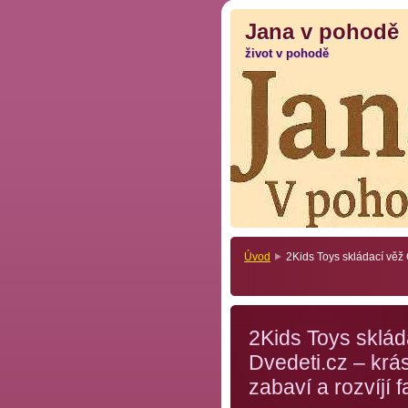
Jana v pohodě
Jana v pohodě
život v pohodě
život v pohodě
Úvod
2Kids Toys skládací věž C
2Kids Toys sklád
Dvedeti.cz – krás
zabaví a rozvíjí 