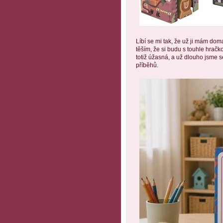
Líbí se mi tak, že už ji mám do
těším, že si budu s touhle hračko
totiž úžasná, a už dlouho jsme s
příběhů.