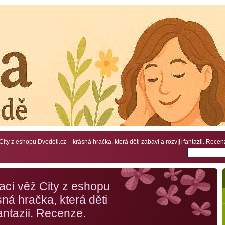
ity z eshopu Dvedeti.cz – krásná hračka, která děti zabaví a rozvíjí fantazii. Recen
ací věž City z eshopu
ná hračka, která děti
fantazii. Recenze.