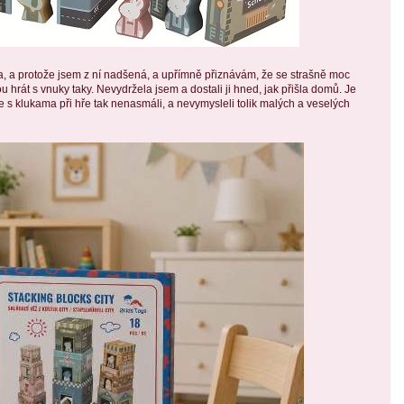
ma, a protože jsem z ní nadšená, a upřímně přiznávám, že se strašně moc
u hrát s vnuky taky. Nevydržela jsem a dostali ji hned, jak přišla domů. Je
e s klukama při hře tak nenasmáli, a nevymysleli tolik malých a veselých