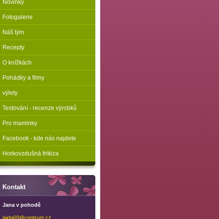
Novinky
Fotogalerie
Náš tým
Recepty
O knížkách
Pohádky a filmy
výlety
Testování - recenze výrobků
Pro maminky
Facebook - kde nás najdete
Horkovzdušná fritéza
Kontakt
Jana v pohodě
jajda69@
centrum.
cz