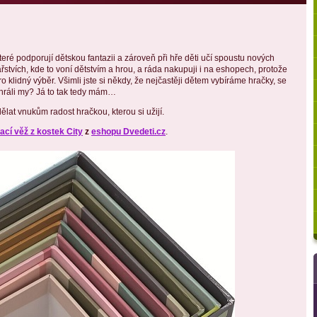
ré podporují dětskou fantazii a zároveň při hře děti učí spoustu nových
řstvích, kde to voní dětstvím a hrou, a ráda nakupuji i na eshopech, protože
ro klidný výběr. Všimli jste si někdy, že nejčastěji dětem vybíráme hračky, se
 hráli my? Já to tak tedy mám…
dělat vnukům radost hračkou, kterou si užijí.
ací věž z kostek City
z
eshopu Dvedeti.cz
.