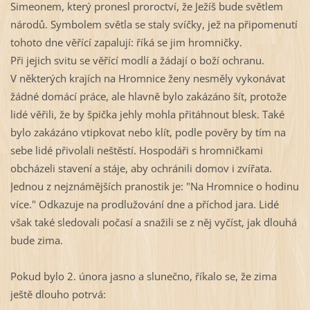
Simeonem, který pronesl proroctví, že Ježíš bude světlem
národů. Symbolem světla se staly svíčky, jež na připomenutí
tohoto dne věřící zapalují: říká se jim hromničky.
Při jejich svitu se věřící modlí a žádají o boží ochranu.
V některých krajích na Hromnice ženy nesměly vykonávat
žádné domácí práce, ale hlavně bylo zakázáno šít, protože
lidé věřili, že by špička jehly mohla přitáhnout blesk. Také
bylo zakázáno vtipkovat nebo klít, podle pověry by tím na
sebe lidé přivolali neštěstí. Hospodáři s hromničkami
obcházeli stavení a stáje, aby ochránili domov i zvířata.
Jednou z nejznámějších pranostik je: "Na Hromnice o hodinu
více." Odkazuje na prodlužování dne a příchod jara. Lidé
však také sledovali počasí a snažili se z něj vyčíst, jak dlouhá
bude zima.
Pokud bylo 2. února jasno a slunečno, říkalo se, že zima
ještě dlouho potrvá: