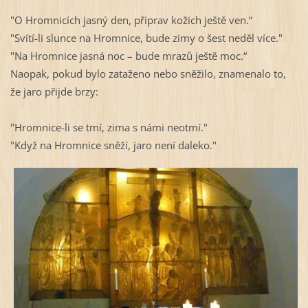
"O Hromnicích jasný den, připrav kožich ještě ven.“
"Svítí-li slunce na Hromnice, bude zimy o šest neděl více."
"Na Hromnice jasná noc – bude mrazů ještě moc.“
Naopak, pokud bylo zataženo nebo sněžilo, znamenalo to,
že jaro přijde brzy:
"Hromnice-li se tmí, zima s námi neotmí."
"Když na Hromnice sněží, jaro není daleko."