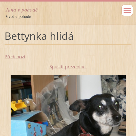
Jana v pohodě
život v pohodě
Bettynka hlídá
Předchozí
Spustit prezentaci