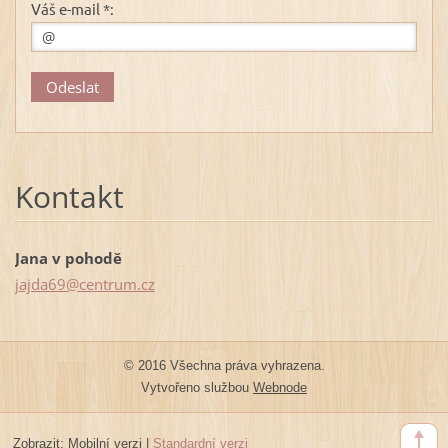
Váš e-mail *:
Kontakt
Jana v pohodě
jajda69@
centrum.
cz
© 2016 Všechna práva vyhrazena.
Vytvořeno službou
Webnode
Zobrazit:
Mobilní verzi
|
Standardní verzi